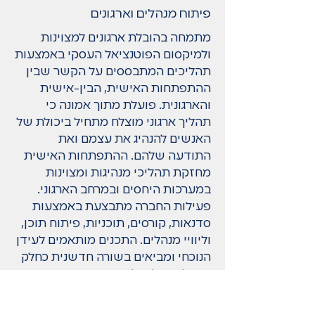
פיתוח מנהלים וארגונים
מתמחה בהובלת ארגונים למצוינות
ולמיקסום הפוטנציאל העסקי באמצעות
תהליכים המתבססים על הקשר שבין
ההתפתחות האישית, הבין-אישית
והארגונית. פועלת מתוך אמונה כי
תהליך ארגוני מוצלח מתחיל ביכולת של
האנשים להנהיג את עצמם ואת
התודעה שלהם. ההתפתחות האישית
מחזקת תהליכי מנהיגות ומצוינות
במערכות היחסים ובמרחב הארגוני.
פעילות החברה מתבצעת באמצעות
סדנאות, קורסים, תוכניות, פיתוח תוכן,
וליוויי מנהלים. התכנים מותאמים לעידן
הנוכחי ומביאים בשורה חדשנית כחלק
משילוב של עולמות תוכן מגוונים כגון
מדעי המוח והקוגניציה, פיתוח מנהיגות,
אימון וייעוץ ארגוני.